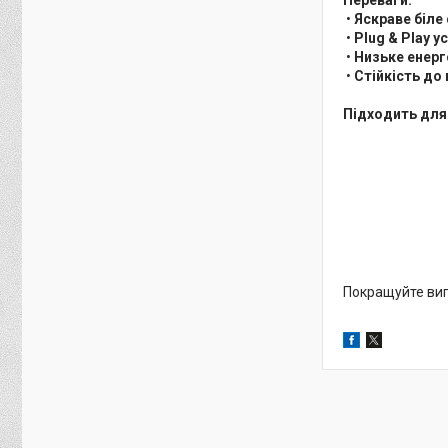
•
Яскраве біле
•
Plug & Play у
•
Низьке енер
•
Стійкість до 
Підходить для
Покращуйте виг