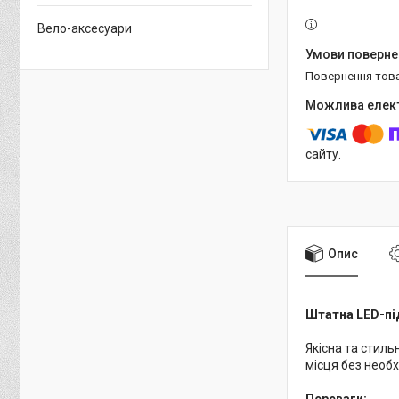
Вело-аксесуари
повернення тов
сайту.
Опис
Штатна LED-під
Якісна та стил
місця без необ
Переваги: