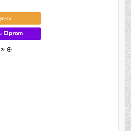
упити
 з
-25