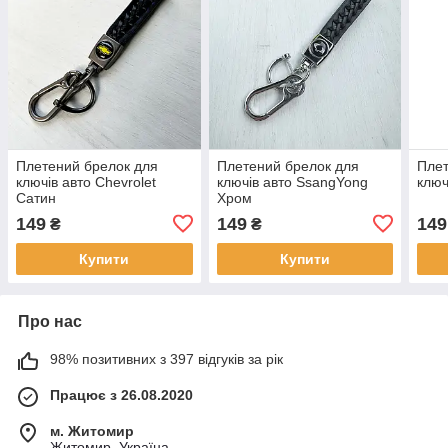
Плетений брелок для
Плетений брелок для
Плет
ключів авто Chevrolet
ключів авто SsangYong
ключ
Сатин
Хром
149
149
149
₴
₴
Купити
Купити
Про нас
98% позитивних з 397 відгуків за рік
Працює з 26.08.2020
м. Житомир
Житомир, Україна