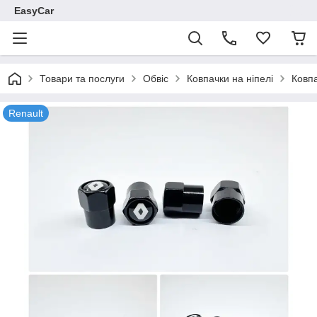
EasyCar
Товари та послуги
Обвіс
Ковпачки на ніпелі
Ковпа
Renault