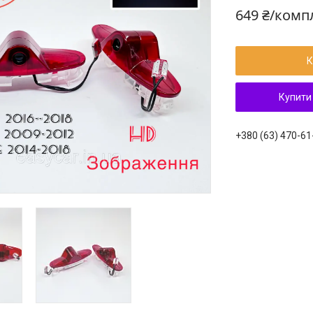
649 ₴/комп
К
Купити
+380 (63) 470-61