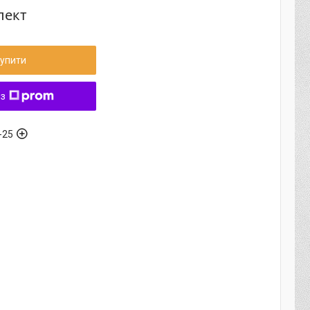
лект
упити
 з
-25