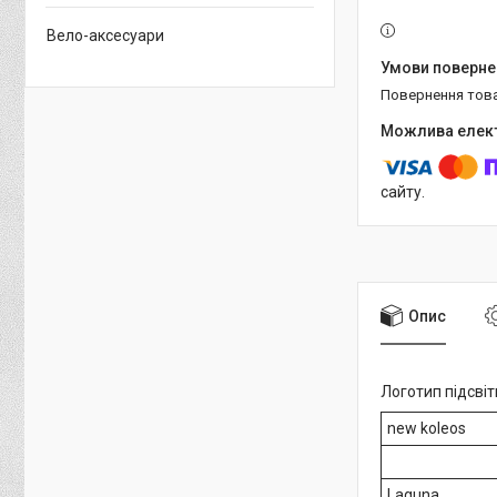
Вело-аксесуари
повернення тов
сайту.
Опис
Логотип підсвіт
new koleos
Laguna