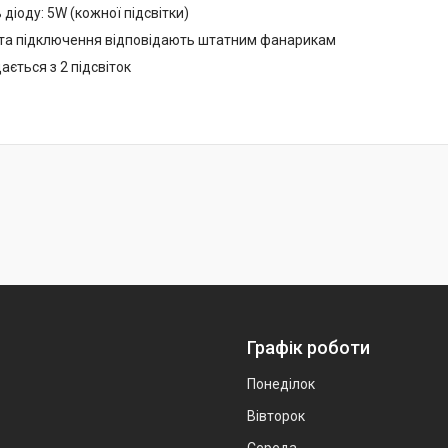
іоду: 5W (кожної підсвітки)
та підключення відповідають штатним фанарикам
ється з 2 підсвіток
Графік роботи
Понеділок
Вівторок
Середа