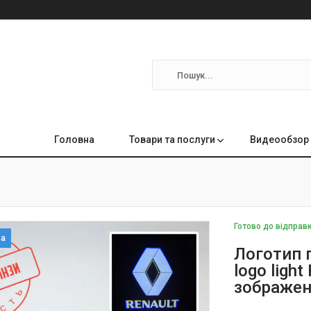
Головна
Товари та послуги
Видеообзор 
Готово до відправ
за
Логотип п
logo ligh
зображен