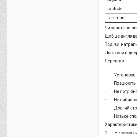
Latitude
Talisman
Чи хочете ви ле
Щоб це вигляда
Тоді ви натрапи
Логотипи в две
Переваги:
· Установка 5
· Працюють в
· Не потрібно 
· Не вибивают
· Довгий строк
· Низьке спож
Характеристики
1. Не вимоглив