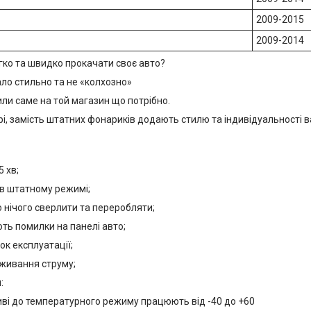
2009-2015
2009-2014
гко та швидко прокачати своє авто?
ло стильно та не «колхозно»
ли саме на той магазин що потрібно.
рі, замість штатних фонариків додають стилю та індивідуальності 
 хв;
 штатному режимі;
нічого сверлити та переробляти;
ь помилки на панелі авто;
 експлуатації;
ивання струму;
:
і до температурного режиму працюють від -40 до +60