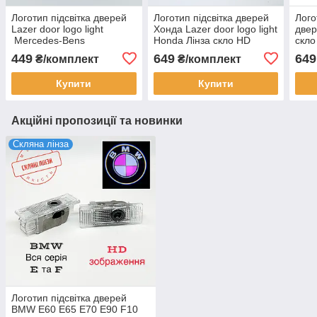
Логотип підсвітка дверей
Логотип підсвітка дверей
Лого
Lazer door logo light
Хонда Lazer door logo light
двер
Mercedes-Bens
Honda Лінза скло HD
скло
зображення, PREMIUM
PRE
449
649
649
₴/комплект
₴/комплект
Купити
Купити
Акційні пропозиції та новинки
Скляна лінза
Логотип підсвітка дверей
BMW Е60 Е65 Е70 Е90 F10