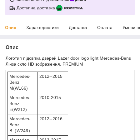
Доступна доставка
Опис
Характеристики
Доставка
Оплата
Умови п
Опис
Логотип підсвітка дверей Lazer door logo light Mercedes-Bens
Лінза скло HD зображення, PREMIUM
Mercedes-
2012--2015
Benz
M(W166)
Mercedes-
2010-2015
Benz
E(W212)
Mercedes-
2012--2016
Benz
B（W246）
Mercedes-
2013-2017