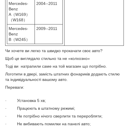
Mercedes-
2004--2011
Benz
A（W169）
（W168）
Mercedes-
2009--2011
Benz
B（W245）
Чи хочете ви легко та швидко прокачати своє авто?
Щоб це виглядало стильно та не «колхозно»
Тоді ви натрапили саме на той магазин що потрібно.
Логотипи в двері, замість штатних фонариків додають стилю
та індивідуальності вашому авто.
Переваги:
· Установка 5 хв;
· Працюють в штатному режимі;
· Не потрібно нічого сверлити та переробляти;
· Не вибивають помилки на панелі авто;