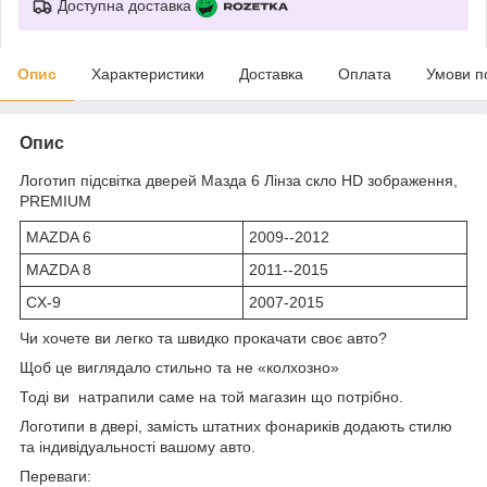
Доступна доставка
Опис
Характеристики
Доставка
Оплата
Умови п
Опис
Логотип підсвітка дверей Мазда 6 Лінза скло HD зображення,
PREMIUM
MAZDA 6
2009--2012
MAZDA 8
2011--2015
CX-9
2007-2015
Чи хочете ви легко та швидко прокачати своє авто?
Щоб це виглядало стильно та не «колхозно»
Тоді ви натрапили саме на той магазин що потрібно.
Логотипи в двері, замість штатних фонариків додають стилю
та індивідуальності вашому авто.
Переваги: