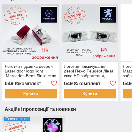
Логотип підсвітка дверей
Логотип підсвічування
Лого
Lazer door logo light
двері Пежо Peugeot Лінза
Мазд
Mercedes-Bens Лінза скло
скло HD зображення,
зоб
HD зображення,
PREMIUM
649
649
649
₴/комплект
₴/комплект
PREMIUM
Купити
Купити
Акційні пропозиції та новинки
Скляна лінза