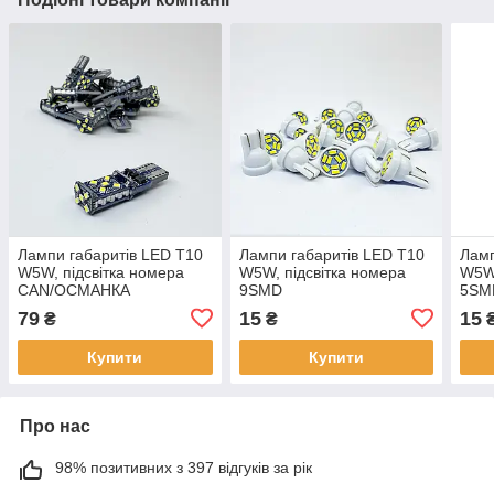
Лампи габаритів LED T10
Лампи габаритів LED T10
Ламп
W5W, підсвітка номера
W5W, підсвітка номера
W5W,
CAN/ОСМАНКА
9SMD
5SM
79
15
15
₴
₴
Купити
Купити
Про нас
98% позитивних з 397 відгуків за рік