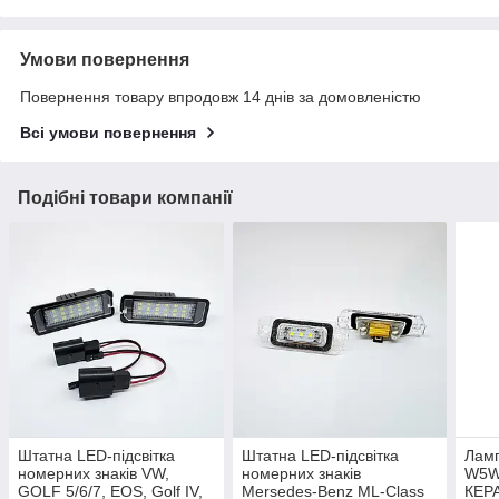
Умови повернення
Повернення товару впродовж 14 днів за домовленістю
Всі умови повернення
Подібні товари компанії
Штатна LED-підсвітка
Штатна LED-підсвітка
Ламп
номерних знаків VW,
номерних знаків
W5W,
GOLF 5/6/7, EOS, Golf IV,
Mersedes-Benz ML-Class
КЕР