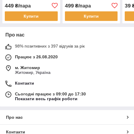
Lupo, New Beetle, Polo,
W164 R-class, W251
449
499
39
₴/пара
₴/пара
Passat 4D, Passat
Купити
Купити
Про нас
98% позитивних з 397 відгуків за рік
Працює з 26.08.2020
м. Житомир
Житомир, Україна
Контакти
Сьогодні працює з 09:00 до 17:30
Показати весь графік роботи
Про нас
Контакти