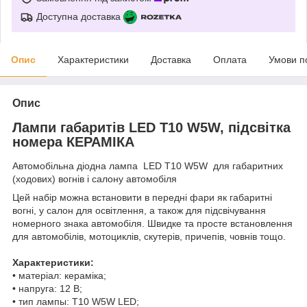
Доступна доставка
Опис
Характеристики
Доставка
Оплата
Умови п
Опис
Лампи габаритів LED T10 W5W, підсвітка
номера КЕРАМІКА
Автомобільна діодна лампа LED T10 W5W для габаритних
(ходових) вогнів і салону автомобіля
Цей набір можна встановити в передні фари як габаритні
вогні, у салон для освітлення, а також для підсвічування
номерного знака автомобіля. Швидке та просте встановлення
для автомобілів, мотоциклів, скутерів, причепів, човнів тощо.
Характеристики:
• матеріал: кераміка;
• напруга: 12 В;
• тип лампы: T10 W5W LED;