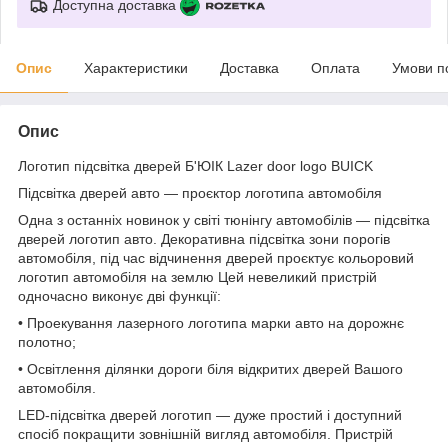
Доступна доставка
Опис
Характеристики
Доставка
Оплата
Умови п
Опис
Логотип підсвітка дверей Б'ЮІК Lazer door logo BUICK
Підсвітка дверей авто — проєктор логотипа автомобіля
Одна з останніх новинок у світі тюнінгу автомобілів — підсвітка
дверей логотип авто. Декоративна підсвітка зони порогів
автомобіля, під час відчинення дверей проєктує кольоровий
логотип автомобіля на землю Цей невеликий пристрій
одночасно виконує дві функції:
• Проекування лазерного логотипа марки авто на дорожнє
полотно;
• Освітлення ділянки дороги біля відкритих дверей Вашого
автомобіля.
LED-підсвітка дверей логотип — дуже простий і доступний
спосіб покращити зовнішній вигляд автомобіля. Пристрій