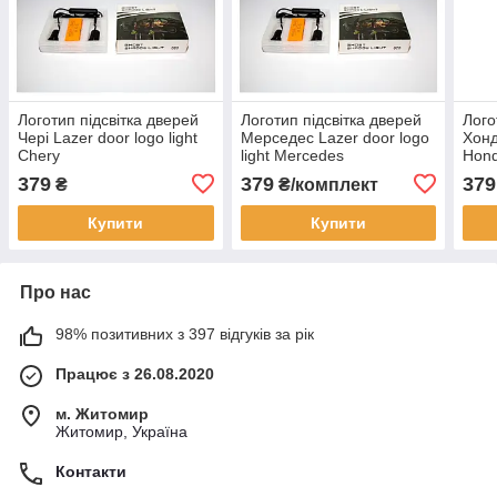
Логотип підсвітка дверей
Логотип підсвітка дверей
Лого
Чері Lazer door logo light
Мерседес Lazer door logo
Хонд
Chery
light Mercedes
Hon
379
379
379
₴
₴/комплект
Купити
Купити
Про нас
98% позитивних з 397 відгуків за рік
Працює з 26.08.2020
м. Житомир
Житомир, Україна
Контакти