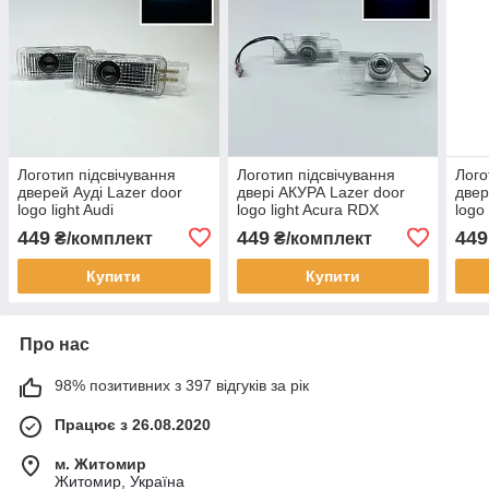
Логотип підсвічування
Логотип підсвічування
Лого
дверей Ауді Lazer door
двері АКУРА Lazer door
двер
logo light Audi
logo light Acura RDX
logo
449
449
449
₴/комплект
₴/комплект
Купити
Купити
Про нас
98% позитивних з 397 відгуків за рік
Працює з 26.08.2020
м. Житомир
Житомир, Україна