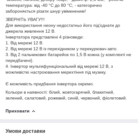
температура: від -40 °C до 80 °C; - категорично
забороняється різати шнур увімкненим!
ЗВЕРНІТЬ УВАГУ!!!
Для використання неону недостатньо його під'єднати до
джерела живлення 12 В.
Інвертатора представлені 4 різновиди:
1. Від мережі 12 В.
2. Від мережі 12 В із перехідником у перекурювач авто.
3. Від 2 пальчикових батарейок по 1,5 В кожна (у комплекті не
передбачені).
4. Інвертор мультифункціональний від мережі 12 В, з
можливістю настроювання мерехтіння під музику.
Є можливість придбання інвертора окремо.
Кольори в наявності: білий, жовтогарячий, блакитний,
зелений, салатовий, рожевий, синій, червоний, фіолетовий.
Приховати
Умови доставки