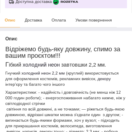
Доступна доставка
Опис
Доставка
Оплата
Умови повернення
Опис
Відріжемо будь-яку довжину, спимо за
вашим проєктом!!!
Г
ібкий
холодний неон
завтовшки 2,2 мм.
Гнучкий
холодний неон 2,2 мм
(круглий) використовується
для оформлення костюмів, рекламних вивісок,
декору
інтер'єру та багато чого іншого
Характеристики: - надійність і довговічність (не менш ніж 12
000 годин роботи); - енергоспоживання набагато нижче, ніж у
світлодіодної стрічки
світіння по всій довжині, а не точками; — ріжеться будь-якою
довжиною, відрізані шматки можна з'єднати один з другом; -
вигинається будь-якими формами, хоч у вузол; - підходить
для прикрашання костюмів, велосипеда, виготовлення
вивісок, написів, декору тощо; - діаметр: 2,3 мм; - робоча