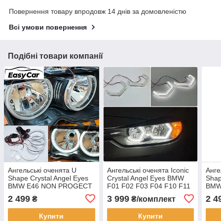
Повернення товару впродовж 14 днів за домовленістю
Всі умови повернення
Подібні товари компанії
Ангельські оченята U
Ангельські оченята Iconic
Анге
Shape Crystal Angel Eyes
Crystal Angel Eyes BMW
Shap
BMW E46 NON PROGECT
F01 F02 F03 F04 F10 F11
BMW
F18 F30 F31 F34 та ін
2 499
3 999
2 4
₴
₴/комплект
Купити
Купити