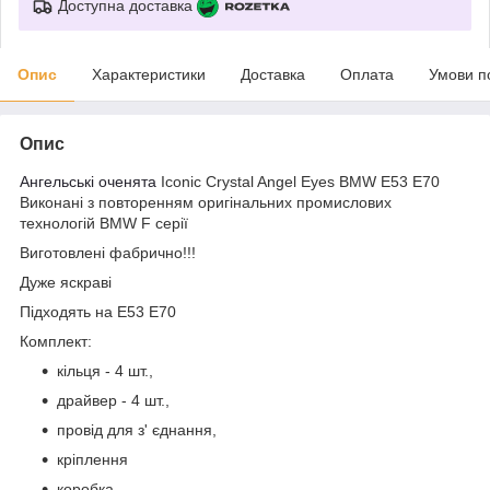
Доступна доставка
Опис
Характеристики
Доставка
Оплата
Умови п
Опис
Ангельські оченята
Iconic Crystal Angel Eyes BMW E53 E70
Виконані з повторенням оригінальних промислових
технологій BMW F серії
Виготовлені фабрично!!!
Дуже яскраві
Підходять на E53 E70
Комплект:
кільця - 4 шт.,
драйвер - 4 шт.,
провід для з' єднання,
кріплення
коробка.