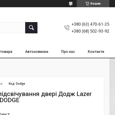
Кошик
+380 (63) 470-61-25
+380 (68) 502-93-92
товара
Автоновинки
Про нас
Контакти
ки
Код:
Dodge
ідсвічування двері Додж Lazer
o DODGE
лект