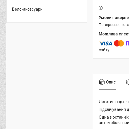
Вело-аксесуари
повернення тов
сайту.
Опис
Логотип підсві
Підсвічування 
Одна з останніх
автомобіля, при