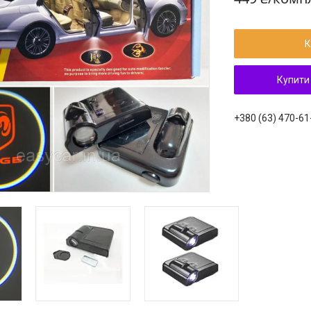
К
Купити
+380 (63) 470-61