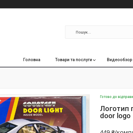
Головна
Товари та послуги
Видеообзор 
Готово до відправ
Логотип п
door log
449 ₴/комп