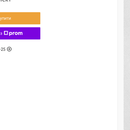
упити
 з
-25