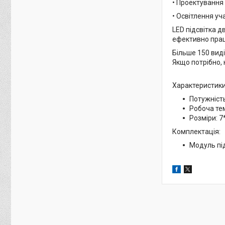
• Проектування
• Освітлення уч
LED підсвітка д
ефективно працю
Більше 150 видів
Якщо потрібно, 
Характеристики
Потужність
Робоча тем
Розміри: 7
Комплектація:
Модуль під