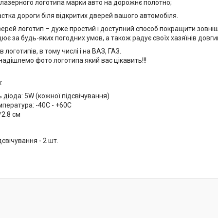
 лазерного логотипа марки авто на дорожнє полотно;
астка дороги біля відкритих дверей вашого автомобіля.
верей логотип – дуже простий і доступний способ покращити зовнішн
є за будь-яких погодних умов, а також радує своїх хазяїнів довги
 логотипів, в тому числі і на ВАЗ, ГАЗ.
надішлемо фото логотипа який вас цікавить!!!
:
 діода: 5W (кожної підсвічування)
пература: -40С - +60С
*2.8 см
свічування - 2 шт.