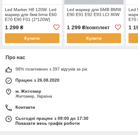
Led Marker H8 120W. Led
Led маркер для БМВ BMW
Led 
маркер для бмв bmw E60
E90 Е91 Е92 Е93 LCI 80W
марк
E70 E90 F01 (2*120W)
E70 
1 299
1 299
1 1
₴
₴/комплект
Купити
Купити
Про нас
98% позитивних з 397 відгуків за рік
Працює з 26.08.2020
м. Житомир
Житомир, Україна
Контакти
Сьогодні працює з 09:00 до 17:30
Показати весь графік роботи