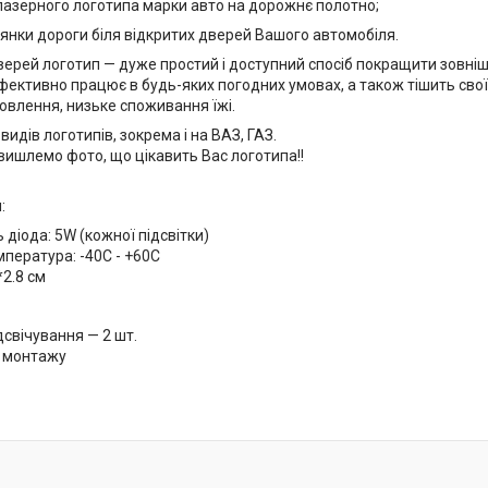
лазерного логотипа марки авто на дорожнє полотно;
лянки дороги біля відкритих дверей Вашого автомобіля.
верей логотип — дуже простий і доступний спосіб покращити зовніш
фективно працює в будь-яких погодних умовах, а також тішить свої
овлення, низьке споживання їжі.
видів логотипів, зокрема і на ВАЗ, ГАЗ.
вишлемо фото, що цікавить Вас логотипа!!
:
 діода: 5W (кожної підсвітки)
пература: -40С - +60С
*2.8 см
свічування — 2 шт.
 монтажу