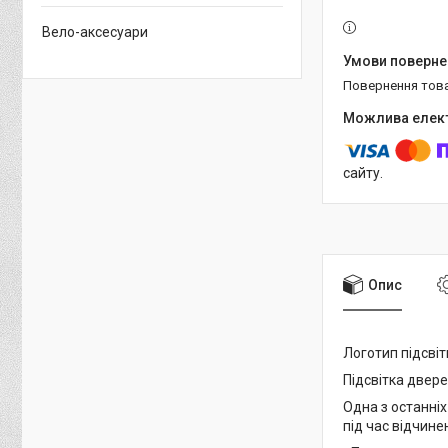
Вело-аксесуари
повернення тов
сайту.
Опис
Логотип підсвітк
Підсвітка двер
Одна з останніх
під час відчин