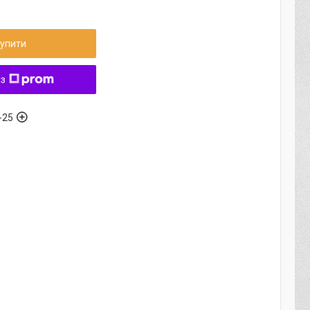
упити
 з
-25