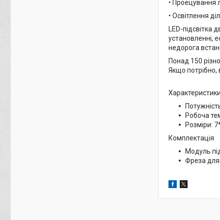
• Проецування 
• Освітлення ді
LED-підсвітка д
установленні, е
недорога встан
Понад 150 різно
Якщо потрібно, 
Характеристики
Потужність
Робоча тем
Розміри: 7
Комплектація
Модуль під
Фреза для