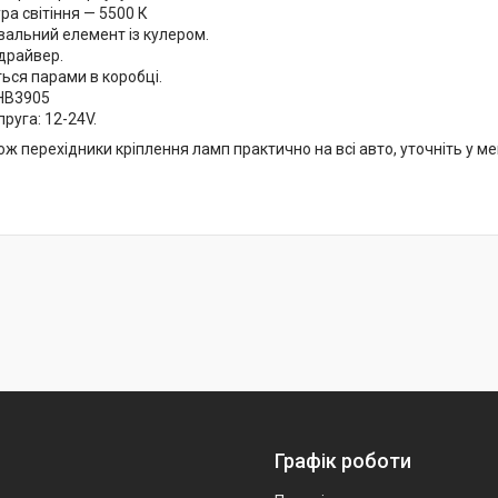
а світіння — 5500 К
альний елемент із кулером.
 драйвер.
ься парами в коробці.
HB3905
руга: 12-24V.
ож перехідники кріплення ламп практично на всі авто, уточніть у 
Графік роботи