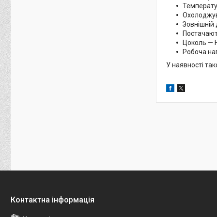
Температур
Охолоджув
Зовнішній
Постачают
Цоколь — 
Робоча нап
У наявності так