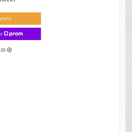
упити
 з
-25