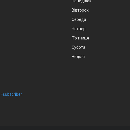
Понеділок
Вівторок
Середа
Четвер
Пʼятниця
Субота
Неділя
=subscriber