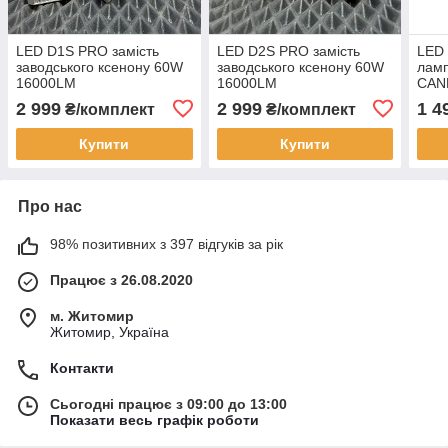
LED D1S PRO замість
LED D2S PRO замість
LED 
заводського ксенону 60W
заводського ксенону 60W
лам
16000LM
16000LM
CAN
PRE
2 999
2 999
1 4
₴/комплект
₴/комплект
Купити
Купити
Про нас
98% позитивних з 397 відгуків за рік
Працює з 26.08.2020
м. Житомир
Житомир, Україна
Контакти
Сьогодні працює з 09:00 до 13:00
Показати весь графік роботи