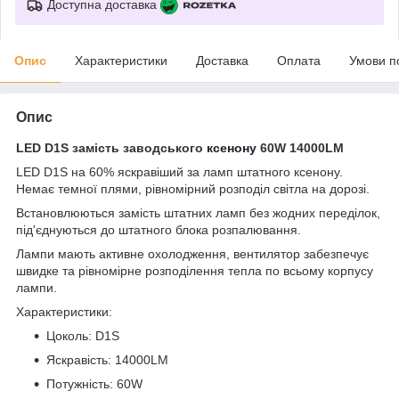
Доступна доставка
Опис
Характеристики
Доставка
Оплата
Умови п
Опис
LED D1S замість заводського
ксенону
60W 14000LM
LED D1S на 60% яскравіший за ламп штатного ксенону.
Немає темної плями, рівномірний розподіл світла на дорозі.
Встановлюються замість штатних ламп без жодних переділок,
під'єднуються до штатного блока розпалювання.
Лампи мають активне охолодження, вентилятор забезпечує
швидке та рівномірне розподілення тепла по всьому корпусу
лампи.
Характеристики:
Цоколь: D1S
Яскравість: 14000LM
Потужність: 60W