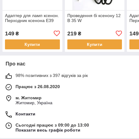
Адаптер для ламп ксенон.
Проведення бі ксенону 12
Адап
Перходник ксенона Е39
В 35 W
Перх
149
219
149
₴
₴
Купити
Купити
Про нас
98% позитивних з 397 відгуків за рік
Працює з 26.08.2020
м. Житомир
Житомир, Україна
Контакти
Сьогодні працює з 09:00 до 13:00
Показати весь графік роботи