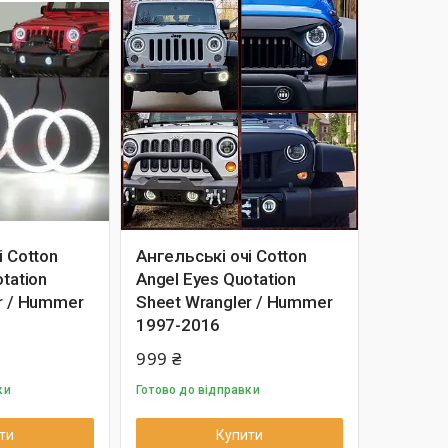
і Cotton
Ангельські очі Cotton
tation
Angel Eyes Quotation
r / Hummer
Sheet Wrangler / Hummer
1997-2016
999 ₴
ки
Готово до відправки
ти
Купити