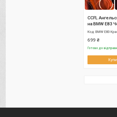
CCFL Ангельс
на BMW E83 Ч
BMW E83 Кра
699 ₴
Готово до відправ
Купи