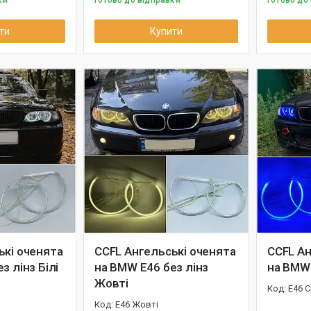
ки
Готово до відправки
Готово до
ти
Купити
ькі оченята
CCFL Ангельські оченята
CCFL Ан
з лінз Білі
на BMW E46 без лінз
на BMW 
Жовті
E46 С
E46 Жовті