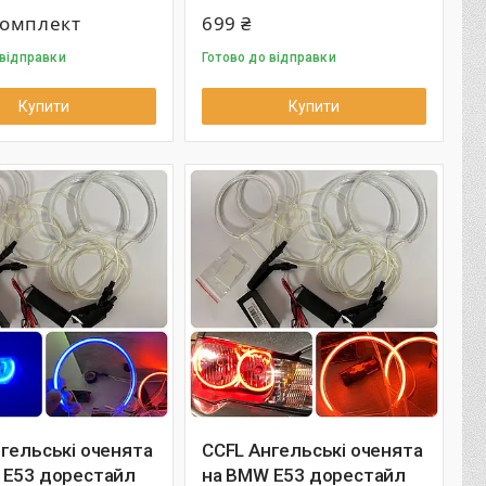
комплект
699 ₴
 відправки
Готово до відправки
Купити
Купити
гельські оченята
CCFL Ангельські оченята
 E53 дорестайл
на BMW E53 дорестайл