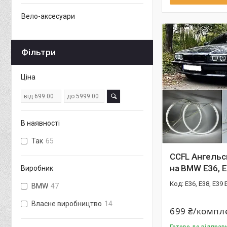
Вело-аксесуари
Фільтри
Ціна
В наявності
Так
65
CCFL Ангельс
на BMW E36, E
Виробник
E36, E38, E39 
BMW
47
Власне виробництво
14
699 ₴/компл