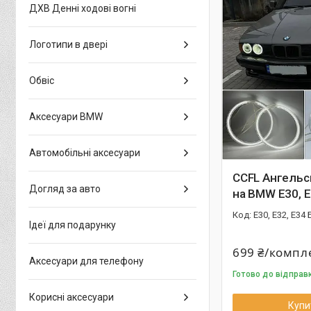
ДХВ Денні ходові вогні
Логотипи в двері
Обвіс
Аксесуари BMW
Автомобільні аксесуари
CCFL Ангельс
Догляд за авто
на BMW E30, E
E30, E32, E34 
Ідеї для подарунку
699 ₴/компл
Аксесуари для телефону
Готово до відправ
Корисні аксесуари
Купи