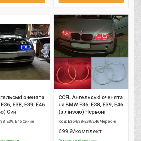
гельські оченята
CCFL Ангельські оченята
E36, E38, E39, E46
на BMW E36, E38, E39, E46
ою) Сині
(з лінзою) Червоні
E38, E39, Е46 Синие
E36/E38/E39/Е46 Червоні
699 ₴/комплект