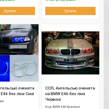
 відправки
Готово до відправки
Купити
Купити
гельські оченята
CCFL Ангельські оченята
E46 без лінз Сині
на BMW E46 без лінз
Червоні
ині
BMW E46 Красные