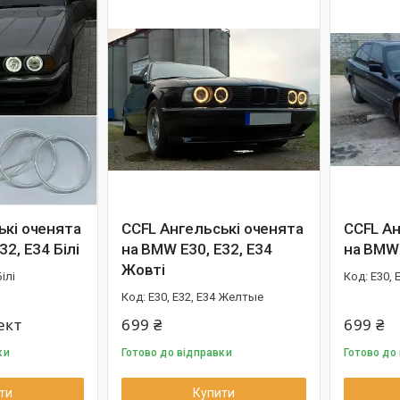
ькі оченята
CCFL Ангельські оченята
CCFL Ан
32, E34 Білі
на BMW E30, E32, E34
на BMW 
Жовті
Білі
E30, 
E30, E32, E34 Желтые
ект
699 ₴
699 ₴
ки
Готово до відправки
Готово до
ти
Купити