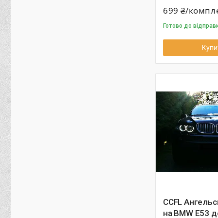
699 ₴/компл
Готово до відправ
Купи
CCFL Ангельс
на BMW E53 д