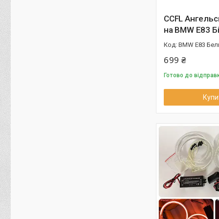
CCFL Ангельс
на BMW E83 Бі
BMW E83 Бел
699 ₴
Готово до відправ
Купи