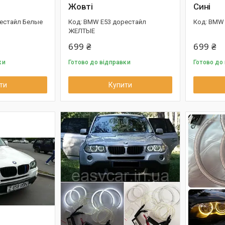
Жовті
Сині
естайл Белые
BMW E53 дорестайл
BMW 
ЖЕЛТЫЕ
699 ₴
699 ₴
ки
Готово до відправки
Готово до
ти
Купити