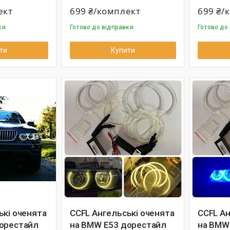
ект
699 ₴/комплект
699 ₴/
ки
Готово до відправки
Готово до
ти
Купити
ькі оченята
CCFL Ангельські оченята
CCFL Ан
орестайл
на BMW E53 дорестайл
на BMW