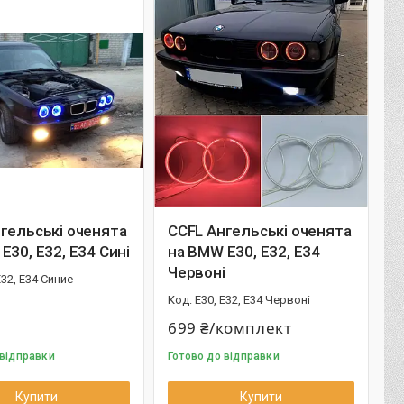
гельські оченята
CCFL Ангельські оченята
E30, E32, E34 Сині
на BMW E30, E32, E34
Червоні
E32, E34 Синие
E30, E32, E34 Червоні
699 ₴/комплект
 відправки
Готово до відправки
Купити
Купити