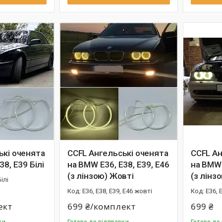
ькі оченята
CCFL Ангельські оченята
CCFL Ан
38, E39 Білі
на BMW E36, E38, E39, E46
на BMW 
(з лінзою) Жовті
(з лінз
Білі
E36, E38, E39, Е46 жовті
E36, 
ект
699 ₴/комплект
699 ₴