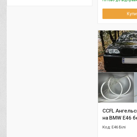
Готово до відправ
Купи
CCFL Ангельс
на BMW E46 бе
E46 Білі