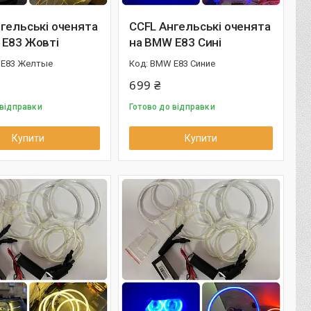
гельські оченята
CCFL Ангельські оченята
 E83 Жовті
на BMW E83 Сині
E83 Желтые
BMW E83 Синие
699 ₴
 відправки
Готово до відправки
Купити
Купити