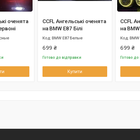
ькі оченята
CCFL Ангельські оченята
CCFL Ан
ервоні
на BMW E87 Білі
на BMW
сные
BMW E87 Белые
BMW 
699 ₴
699 ₴
ки
Готово до відправки
Готово до
ти
Купити