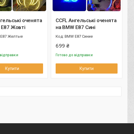
гельські оченята
CCFL Ангельські оченята
 E87 Жовті
на BMW E87 Сині
E87 Желтые
BMW E87 Синие
699 ₴
 відправки
Готово до відправки
Купити
Купити