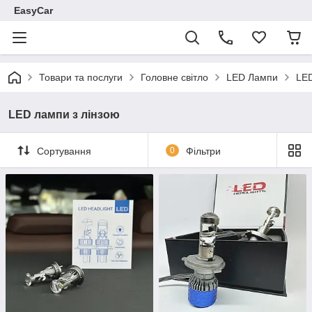
EasyCar
Товари та послуги
Головне світло
LED Лампи
LED
LED лампи з лінзою
Сортування
0
Фільтри